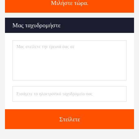
Μιλήστε τώρα.
Μας ταχυδρομήστε
Στείλετε