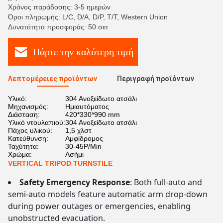
Χρόνος παράδοσης: 3-5 ημερών
Όροι πληρωμής: L/C, D/A, D/P, T/T, Western Union
Δυνατότητα προσφοράς: 50 σετ
Πάρτε την καλύτερη τιμή
Λεπτομέρειες προϊόντων
Περιγραφή προϊόντων
Υλικό:
304 Ανοξείδωτο ατσάλι
Μηχανισμός:
Ημιαυτόματος
Διάσταση:
420*330*990 mm
Υλικό ντουλαπιού:
304 Ανοξείδωτο ατσάλι
Πάχος υλικού:
1,5 χλστ
Κατεύθυνση:
Αμφίδρομος
Ταχύτητα:
30-45P/Min
Χρώμα:
Ασήμι
VERTICAL TRIPOD TURNSTILE
Safety Emergency Response
: Both full-auto and
semi-auto models feature automatic arm drop-down
during power outages or emergencies, enabling
unobstructed evacuation.