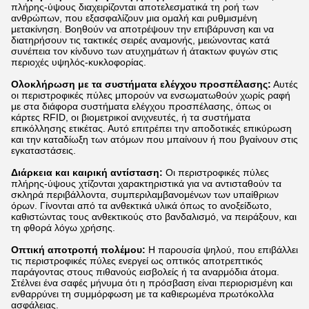
πλήρης-ύψους διαχειρίζονται αποτελεσματικά τη ροή των
ανθρώπων, που εξασφαλίζουν μια ομαλή και ρυθμισμένη
μετακίνηση. Βοηθούν να αποτρέψουν την επιβάρυνση και να
διατηρήσουν τις τακτικές σειρές αναμονής, μειώνοντας κατά
συνέπεια τον κίνδυνο των ατυχημάτων ή άτακτων φυγών στις
περιοχές υψηλός-κυκλοφορίας.
Ολοκλήρωση με τα συστήματα ελέγχου προσπέλασης:
Αυτές
οι περιστροφικές πύλες μπορούν να ενσωματωθούν χωρίς ραφή
με στα διάφορα συστήματα ελέγχου προσπέλασης, όπως οι
κάρτες RFID, οι βιομετρικοί ανιχνευτές, ή τα συστήματα
επικόλλησης ετικέτας. Αυτό επιτρέπει την αποδοτικές επικύρωση
και την καταδίωξη των ατόμων που μπαίνουν ή που βγαίνουν στις
εγκαταστάσεις.
Διάρκεια και καιρική αντίσταση:
Οι περιστροφικές πύλες
πλήρης-ύψους χτίζονται χαρακτηριστικά για να αντισταθούν τα
σκληρά περιβάλλοντα, συμπεριλαμβανομένων των υπαίθριων
όρων. Γίνονται από τα ανθεκτικά υλικά όπως το ανοξείδωτο,
καθιστώντας τους ανθεκτικούς στο βανδαλισμό, να πειράξουν, και
τη φθορά λόγω χρήσης.
Οπτική αποτροπή πολέμου:
Η παρουσία ψηλού, που επιβάλλει
τις περιστροφικές πύλες ενεργεί ως οπτικός αποτρεπτικός
παράγοντας στους πιθανούς εισβολείς ή τα αναρμόδια άτομα.
Στέλνει ένα σαφές μήνυμα ότι η πρόσβαση είναι περιορισμένη και
ενθαρρύνει τη συμμόρφωση με τα καθιερωμένα πρωτόκολλα
ασφάλειας.