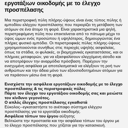
εργοτάξιων οικοδομής με το έλεγχο
προσπέλασης
Μια περιστροφική πύλη πλήρης-ύψους είναι ένας τύπος πύλης ή
εμποδίου ελέγχου προσπέλασης που περιορίζει τη μετάβαση των
ατόμων σε ένα άτομο τη φορά. Είναι χαρακτηριστικά μια ψηλή,
περιστρεφόμενη πύλη που επεκτείνεται από το πάτωμα μέχρι το
ύψος ώμων ενός προσώπου ή υψηλότερος, δημιουργώντας ένα
πλήρες φυσικό εμπόδιο. Οι περιστροφικές πύλες πλήρης-ύψους
χρησιμοποιούνται συνήθως στις περιοχές υψηλής ασφαλείας,
όπως τα στάδια, οι φυλακές, οι βιομηχανικές εγκαταστάσεις, και οι
πλήμνες μεταφορών, για να εξασφαλίσουν ελεγχόμενη είσοδο και
να αποτρέψουν την αναρμόδια πρόσβαση. Παρέχουν την
ενισχυμένη ασφάλεια με αποτελεσματικά να ελέγξουν τη ροή των
ανθρώπων και την άδεια μόνο των εξουσιοδοτημένων ατόμων για
να περάσουν μέσω ένα τη φορά.
Ενισχύστε την ασφάλεια εργοτάξιων οικοδομής με το έλεγχο
προσπέλασης & τις περιστροφικές πύλες
Πάρτε τον έλεγχο του εργοτάξιου οικοδομής σας και μειώστε
τον κίνδυνο γεγονότος.
Ο απλός έλεγχος προσπέλασης εγκαθιστά
Εύκολος--εγκαταστήστε το ανέπαφο σύστημα ελέγχου
προσπέλασης για τα εργοτάξια οικοδομής.
Ασφάλεια τόπων του έργου
αύξησης
Βελτιώστε την προστασία και την ασφάλεια τόπων του έργου με
το έλεγχο προσπέλασης που χτίζεται για την κατασκευή.