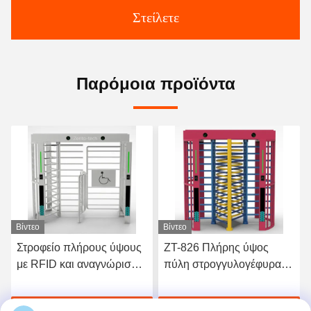
Στείλετε
Παρόμοια προϊόντα
Βίντεο
Βίντεο
Στροφείο πλήρους ύψους
ZT-826 Πλήρης ύψος
με RFID και αναγνώριση
πύλη στρογγυλογέφυρας
προσώπου, 230KG
διμερών ελέγχου
πρόσβασης