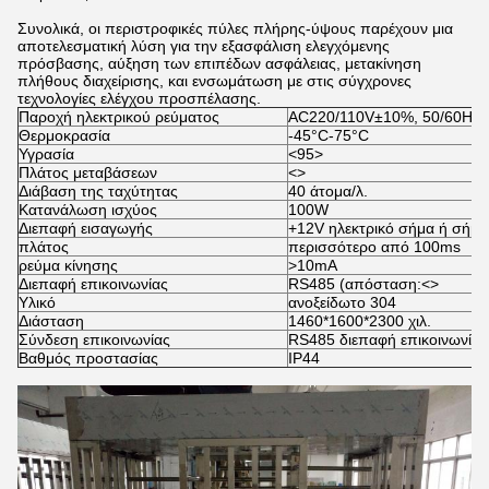
Συνολικά, οι περιστροφικές πύλες πλήρης-ύψους παρέχουν μια
αποτελεσματική λύση για την εξασφάλιση ελεγχόμενης
πρόσβασης, αύξηση των επιπέδων ασφάλειας, μετακίνηση
πλήθους διαχείρισης, και ενσωμάτωση με στις σύγχρονες
τεχνολογίες ελέγχου προσπέλασης.
Παροχή ηλεκτρικού ρεύματος
AC220/110V±10%, 50/60HZ
Θερμοκρασία
-45°C-75°C
Υγρασία
<95>
Πλάτος μεταβάσεων
<>
Διάβαση της ταχύτητας
40 άτομα/λ.
Κατανάλωση ισχύος
100W
Διεπαφή εισαγωγής
+12V ηλεκτρικό σήμα ή σήμ
πλάτος
περισσότερο από 100ms
ρεύμα κίνησης
>10mA
Διεπαφή επικοινωνίας
RS485 (απόσταση:
<>
Υλικό
ανοξείδωτο 304
Διάσταση
1460*1600*2300 χιλ.
Σύνδεση επικοινωνίας
RS485 διεπαφή επικοινωνίας
Βαθμός προστασίας
IP44