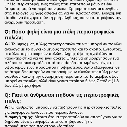
ψηλές, περιστρεφόμενες πύλες που επιτρέπουν μόνο σε ένα
άτομο τη φορά να περάσουν μέσω. Χρησιμοποιούνται συνήθως
στις περιοχές υψηλής ασφαλείας για να εξασφαλίσουν ελεγχόμενη
είσοδο, να διαχειριστούν τη ροή πλήθους, και να αποτρέψουν την
αναρμόδια πρόσβαση.
Q:
Πόσο ψηλή είναι μια πύλη περιστροφικών
πυλών;
Α:
Το ύψος μιας πύλης περιστροφικών πυλών μπορεί να ποικίλει
ανάλογα με το συγκεκριμένους πρότυπο και το σκοπό. Εντούτοις,
οι πύλες περιστροφικών πυλών πλήρης-ύψους σχεδιάζονται
χαρακτηριστικά για να είναι αρκετά ψηλές να δημιουργήσουν ένα
πλήρες φυσικό εμπόδιο από το επίπεδο πατωμάτων μέχρι το
ύψος ώμων ενός προσώπου ή υψηλότερος. Αυτό εξασφαλίζει ότι
τα άτομα δεν μπορούν να παρακάμψουν εύκολα την πύλη με να
συρθούν κάτω ή την αναρρίχηση πέρα από το. Το ακριβές ύψος
μπορεί να ποικίλει, αλλά είναι γενικά περίπου 6 έως 7 πόδια (1,8
έως 2,1 μέτρα) ψηλά.
Q:
Γιατί οι άνθρωποι πηδούν τις περιστροφικές
πύλες;
Α:
Οι άνθρωποι μπορούν να πηδήσουν τις περιστροφικές πύλες
για διάφορους λόγους, που περιλαμβάνουν:
Διαφυγή τιμής:
Μερικά άτομα προσπαθούν να αποφύγουν για το
δημόσιο μέσο μεταφοράς από να πηδήσουν ή τις
παρακάμπτοντας περιστροφικές πύλες.