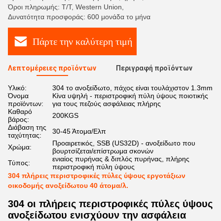
Όροι πληρωμής: T/T, Western Union,
Δυνατότητα προσφοράς: 600 μονάδα το μήνα
Πάρτε την καλύτερη τιμή
Λεπτομέρειες προϊόντων
Περιγραφή προϊόντων
Υλικό:
304 το ανοξείδωτο, πάχος είναι τουλάχιστον 1.3mm
Όνομα
Κίνα υψηλή - περιστροφική πύλη ύψους ποιοτικής
προϊόντων:
για τους πεζούς ασφάλειας πλήρης
Καθαρό
200KGS
βάρος:
Διάβαση της
30-45 Άτομα/Ελπ
ταχύτητας:
Προαιρετικός, SSB (US32D) - ανοξείδωτο που
Χρώμα:
βουρτσίζεται/επίστρωμα σκονών
ενιαίος πυρήνας & διπλός πυρήνας, πλήρης
Τύπος:
περιστροφική πύλη ύψους
304 πλήρεις περιστροφικές πύλες ύψους εργοτάξιων
οικοδομής ανοξείδωτου 40 άτομα/λ.
304 οι πλήρεις περιστροφικές πύλες ύψους
ανοξείδωτου ενισχύουν την ασφάλεια