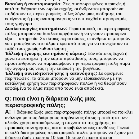
Βιασύνη ή ανυπομονησία:
Στις συσσωρευμένες περιοχές ή
κατά τη διάρκεια των ωρών αιχμής, οι άνθρωποι μπορούν να
πηδήσουν τις περιστροφικές πύλες λόγω μιας αίσθησης του
επείγοντος ή μιας ανυπομονησίας να επιτευχθεί ο προορισμός
τους γρήγορα.
Δυσλειτουργίες συστημάτων:
Περιστασιακά, οι περιστροφικές
πύλες μπορούν να δυσλειτουργήσουν ή να γίνουν προσωρινά
έξω - - υπηρεσία. Σε τέτοιες περιπτώσεις, οι άνθρωποι μπορούν
να προσφύγουν στο άλμα πέρα από τους για να συνεχίσουν το
ταξίδι τους χωρίς καθυστέρηση.
Έλλειψη έγκυρης εισιτηρίου ή κάρτας:
Εάν κάποιος ξεχνά ή
χάνει το εισιτήριο ή την κάρτα πρόσβασής τους, μπορούν να
προσπαθήσουν να παρακάμψουν την περιστροφική πύλη παρά
την αγορά μιας νέας ή την επιδίωξη της βοήθειας.
Έλλειψη συνειδητοποίησης ή κατανόησης:
Σε ορισμένες
περιπτώσεις, τα άτομα μπορούν να μην εξοικειωθούν με την
κατάλληλη χρήση των περιστροφικών πυλών ή να θεωρήσουν
εσφαλμένα το άλμα πέρα από τους είναι αποδεκτά.
Q: Ποια είναι η διάρκεια ζωής μιας
περιστροφικής πύλης;
Α:
Η διάρκεια ζωής μιας περιστροφικής πύλης μπορεί να ποικίλει
ανάλογα με τους διάφορους παράγοντες όπως η ποιότητα των
υλικών χρησιμοποιούμενων, η συχνότητα της χρήσης, οι
πρακτικές συντήρησης, και οι περιβαλλοντικές συνθήκες. Γενικά,
οι καλά-διατηρημένες περιστροφικές πύλες μπορούν να έχουν μια
διάρκεια ζωής περίπου 10 έως 15 ετών ή περισσότεροι.