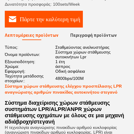
Δυνατότητα προσφοράς: 100sets/Week
Πάρτε την καλύτερη τιμή
Λεπτομέρειες προϊόντων
Περιγραφή προϊόντων
Τύπος:
Σταθμεύοντας ανελκυστήρας
Σύστημα χώρων στάθμευσης
Όνομα προϊόντων:
αυτοκινήτων Lpr
Εξουσιοδότηση:
1 έτη
Χρώμα:
άσπρος
Εφαρμογή:
Οδική ασφάλεια
Ταχύτητα μετάδοσης
4800bps/100M
στοιχείων::
Σύστημα χώρων στάθμευσης ελέγχου προσπέλασης LPR
αναγνώρισης αριθμών πινακίδας αυτοκινήτου στεγανό
Σύστημα διαχείρισης χώρων στάθμευσης
συστημάτων LPR/ALPR/ANPR χώρων
στάθμευσης οχημάτων με όλους σε μια μηχανή
αδιάβροχη/στεγανή
Η τεχνολογία αναγνώρισης πινακίδων αριθμού κυκλοφορίας
(αναγνώριση πινακίδων αριθμού κυκλοφορίας, LPR) είναι