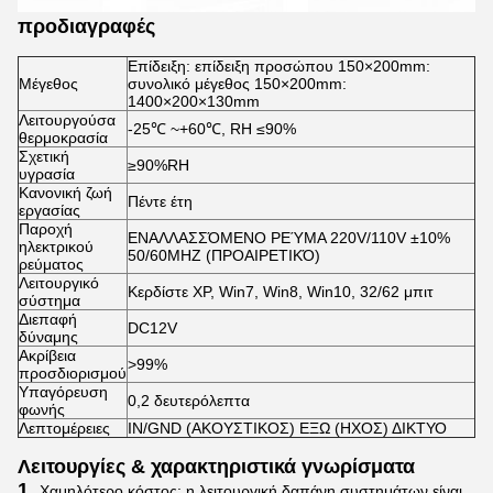
προδιαγραφές
Επίδειξη: επίδειξη προσώπου 150×200mm:
Μέγεθος
συνολικό μέγεθος 150×200mm:
1400×200×130mm
Λειτουργούσα
-25℃ ~+60℃, RH ≤90%
θερμοκρασία
Σχετική
≥90%RH
υγρασία
Κανονική ζωή
Πέντε έτη
εργασίας
Παροχή
ΕΝΑΛΛΑΣΣΌΜΕΝΟ ΡΕΎΜΑ 220V/110V ±10%
ηλεκτρικού
50/60MHZ (ΠΡΟΑΙΡΕΤΙΚΌ)
ρεύματος
Λειτουργικό
Κερδίστε XP, Win7, Win8, Win10, 32/62 μπιτ
σύστημα
Διεπαφή
DC12V
δύναμης
Ακρίβεια
>99%
προσδιορισμού
Υπαγόρευση
0,2 δευτερόλεπτα
φωνής
Λεπτομέρειες
IN/GND (ΑΚΟΥΣΤΙΚΟΣ) ΕΞΩ (ΗΧΟΣ) ΔΙΚΤΥΟ
Λειτουργίες & χαρακτηριστικά γνωρίσματα
1.
Χαμηλότερο κόστος: η λειτουργική δαπάνη συστημάτων είναι