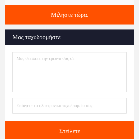
Μιλήστε τώρα.
Μας ταχυδρομήστε
Στείλετε