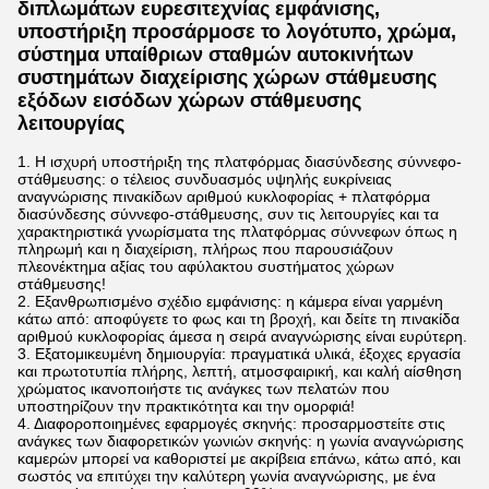
διπλωμάτων ευρεσιτεχνίας εμφάνισης,
υποστήριξη προσάρμοσε το λογότυπο, χρώμα,
σύστημα υπαίθριων σταθμών αυτοκινήτων
συστημάτων διαχείρισης χώρων στάθμευσης
εξόδων εισόδων χώρων στάθμευσης
λειτουργίας
1.
Η ισχυρή υποστήριξη της πλατφόρμας διασύνδεσης σύννεφο-
στάθμευσης: ο τέλειος συνδυασμός υψηλής ευκρίνειας
αναγνώρισης πινακίδων αριθμού κυκλοφορίας + πλατφόρμα
διασύνδεσης σύννεφο-στάθμευσης, συν τις λειτουργίες και τα
χαρακτηριστικά γνωρίσματα της πλατφόρμας σύννεφων όπως η
πληρωμή και η διαχείριση, πλήρως που παρουσιάζουν
πλεονέκτημα αξίας του αφύλακτου συστήματος χώρων
στάθμευσης!
2. Εξανθρωπισμένο σχέδιο εμφάνισης: η κάμερα είναι γαρμένη
κάτω από: αποφύγετε το φως και τη βροχή, και δείτε τη πινακίδα
αριθμού κυκλοφορίας άμεσα η σειρά αναγνώρισης είναι ευρύτερη.
3. Εξατομικευμένη δημιουργία: πραγματικά υλικά, έξοχες εργασία
και πρωτοτυπία πλήρης, λεπτή, ατμοσφαιρική, και καλή αίσθηση
χρώματος ικανοποιήστε τις ανάγκες των πελατών που
υποστηρίζουν την πρακτικότητα και την ομορφιά!
4. Διαφοροποιημένες εφαρμογές σκηνής: προσαρμοστείτε στις
ανάγκες των διαφορετικών γωνιών σκηνής: η γωνία αναγνώρισης
καμερών μπορεί να καθοριστεί με ακρίβεια επάνω, κάτω από, και
σωστός να επιτύχει την καλύτερη γωνία αναγνώρισης, με ένα