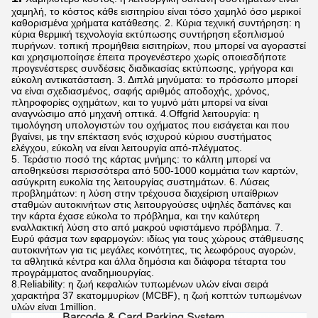
χαμηλή, το κόστος κάθε εισιτηρίου είναι τόσο χαμηλό όσο μερικοί
καθορισμένα χρήματα κατάθεσης. 2. Κύρια τεχνική συντήρηση: η
κύρια θερμική τεχνολογία εκτύπωσης συντήρηση εξοπλισμού
πυρήνων. τοπική προμήθεια εισιτηρίων, που μπορεί να αγοραστεί
και χρησιμοποίησε έπειτα προγενέστερο χωρίς οποιεσδήποτε
προγενέστερες συνδέσεις διαδικασίας εκτύπωσης, γρήγορα και
εύκολη αντικατάσταση. 3. Διπλά μηνύματα: το πρόσωπο μπορεί
να είναι σχεδιασμένος, σαφής αριθμός αποδοχής, χρόνος,
πληροφορίες οχημάτων, και το γυμνό μάτι μπορεί να είναι
αναγνώσιμο από μηχανή οπτικά. 4.Offgrid λειτουργία: η
τιμολόγηση υπολογιστών του οχήματος που εισάγεται και που
βγαίνει, με την επέκταση ενός ισχυρού κύριου συστήματος
ελέγχου, εύκολη να είναι λειτουργία από-πλέγματος.
5. Τεράστιο ποσό της κάρτας μνήμης: το κάλπη μπορεί να
αποθηκεύσει περισσότερα από 500-1000 κομμάτια των καρτών,
ασύγκριτη ευκολία της λειτουργίας συστημάτων. 6. Λύσεις
προβλημάτων: η λύση στην τρέχουσα διαχείριση υπαίθριων
σταθμών αυτοκινήτων στις λειτουργούσες υψηλές δαπάνες και
την κάρτα έχασε εύκολα το πρόβλημα, και την καλύτερη
εναλλακτική λύση στο από μακρού υφιστάμενο πρόβλημα. 7.
Ευρύ φάσμα των εφαρμογών: ιδίως για τους χώρους στάθμευσης
αυτοκινήτων για τις μεγάλες κοινότητες, τις λεωφόρους αγορών,
τα αθλητικά κέντρα και άλλα δημόσια και διάφορα τέταρτα του
προγράμματος αναδημιουργίας.
8.Reliability: η ζωή κεφαλιών τυπωμένων υλών είναι σειρά
χαρακτήρα 37 εκατομμυρίων (MCBF), η ζωή κοπτών τυπωμένων
υλών είναι 1million.