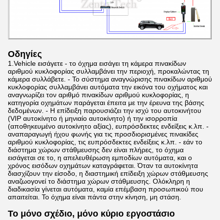
Οδηγίες
1.Vehicle εισάγετε - το όχημα εισάγει τη κάμερα πινακίδων
αριθμού κυκλοφορίας συλλαμβάνει την περιοχή, προκαλώντας τη
κάμερα συλλάβετε. - Το σύστημα αναγνώρισης πινακίδων αριθμού
κυκλοφορίας συλλαμβάνει αυτόματα την εικόνα του οχήματος και
αναγνωρίζει τον αριθμό πινακίδων αριθμού κυκλοφορίας, η
κατηγορία οχημάτων παράγεται έπειτα με την έρευνα της βάσης
δεδομένων. - Η επίδειξη παρουσιάζει την ισχύ του αυτοκινήτου
(VIP αυτοκίνητο ή μηνιαίο αυτοκίνητο) ή την ισορροπία
(αποθηκευμένο αυτοκίνητο αξίας), ευπρόσδεκτες ενδείξεις κ.λπ. -
αναπαραγωγή ήχου φωνής για τις προσδιορισμένες πινακίδες
αριθμού κυκλοφορίας, τις ευπρόσδεκτες ενδείξεις κ.λπ. - εάν το
διάστημα χώρων στάθμευσης δεν είναι πλήρες, το όχημα
εισάγεται σε το, η απελευθέρωση εμποδίων αυτόματα, και ο
χρόνος εισόδων οχημάτων καταγράφεται. Όταν τα αυτοκίνητα
διασχίζουν την είσοδο, η διαστημική επίδειξη χώρων στάθμευσης
αναζωογονεί το διάστημα χώρων στάθμευσης. Ολόκληρη η
διαδικασία γίνεται αυτόματα, καμία επέμβαση προσωπικού που
απαιτείται. Το όχημα είναι πάντα στην κίνηση, μη στάση.
Το μόνο σχέδιο, μόνο κύριο εργοστάσιο